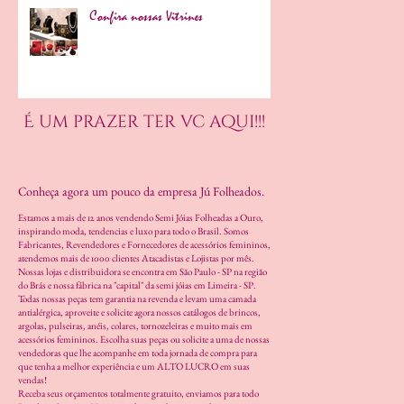
Confira nossas Vitrines
É um prazer ter vc aqui!!!
Conheça agora um pouco da empresa Jú Folheados.
Estamos a mais de 12 anos vendendo Semi Jóias Folheadas a Ouro,
inspirando moda, tendencias e luxo para todo o Brasil. Somos
Fabricantes, Revendedores e Fornecedores de acessórios femininos,
atendemos mais de 1000 clientes Atacadistas e Lojistas por mês.
Nossas lojas e distribuidora se encontra em São Paulo - SP na região
do Brás e nossa fábrica na "capital" da semi jóias em Limeira - SP.
Todas nossas peças tem garantia na revenda e levam uma camada
antialérgica, aproveite e solicite agora nossos catálogos de brincos,
argolas, pulseiras, anéis, colares, tornozeleiras e muito mais em
acessórios femininos. Escolha suas peças ou solicite a uma de nossas
vendedoras que lhe acompanhe em toda jornada de compra para
que tenha a melhor experiência e um ALTO LUCRO em suas
vendas!
Receba seus orçamentos totalmente gratuito, enviamos para todo