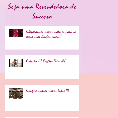
Seja uma Revendedora de
Sucesso
Chegaram as novas maletas para vc
expor suas lindas peças!!!
Coleção JU FashionFilm NY
Confira nossas novas lojas !!!