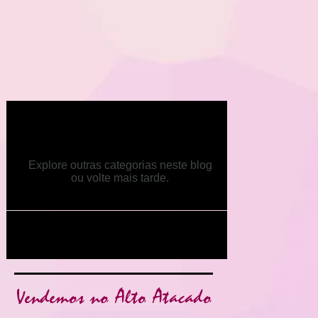
Posts em breve
Explore outras categorias neste blog
ou volte mais tarde.
Nenhum tag.
Vendemos no Alto Atacado