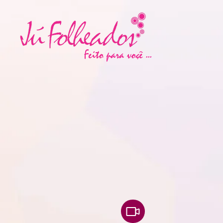
EAAPHnZB1LQ3ABO8mrO82BtZBmUF7k8obaRvPZC9XXXYoisdA9vkmI4EDaFNnKbzzlY8G19pA
​Feito para voçê ...