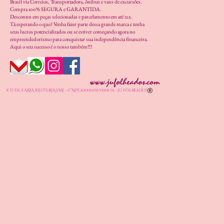
Brasil via Correios, Transportadora, ônibus e vans de excursões.
Compra 100% SEGURA e GARANTIDA.
Descontos em peças selecionadas e parcelamento em até 12x.
Tá esperando o que? Venha fazer parte dessa grande marca e tenha
seus lucros potencializados ou se estiver começando agora no
empreendedorismo para conquistar sua independência financeira.
Aqui o seu sucesso é o nosso também!!!
www.jufolheados.com
F D DE FARIA BIJUTERIAS ME - CNPJ
20.000.197
/0001-76 - Jú Folheados