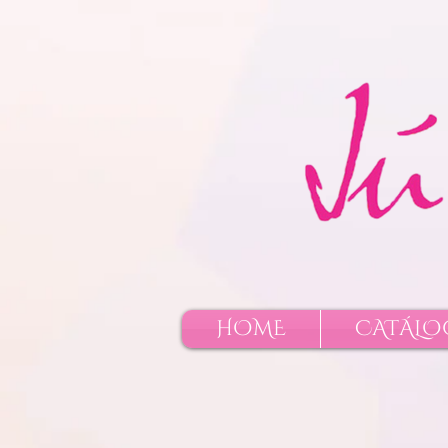
EAAPHnZB1LQ3ABO8mrO82BtZBmUF7k8obaRvPZC9XXXYoisdA9vkmI4EDaFNnKbzzlY8G19pA
HOME
CATÁLO