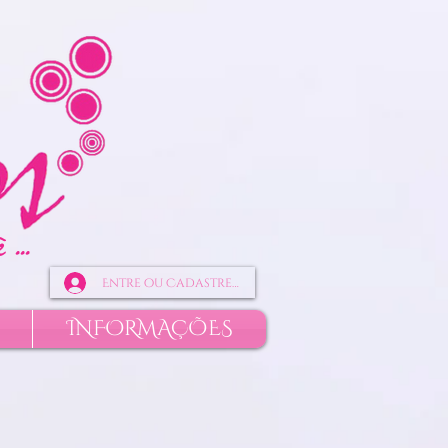
OKhVK8ntEC73n5xUu967ZBHNPZCbzBOFOZAeonTlcJiTXk7pR6tSAZDZD
...
Entre ou Cadastre-se
INFORMAÇÕES