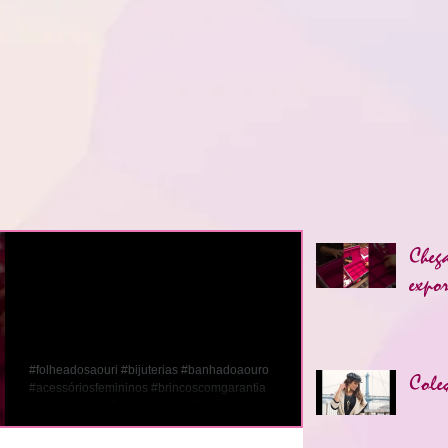
Cheg
Chegaram as novas
expor
maletas para vc expor
suas lindas peças!!!
#folheadosaouri #bijuterias #banhadoaouro
Cole
#acessóriosfemininos #brincoscomgarantia
#brincosantealérgicos #portajóias #maletabijuterias...