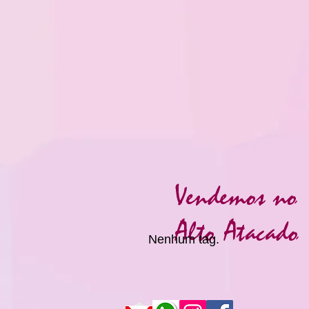
Vendemos no
Alto Atacado
Nenhum tag.