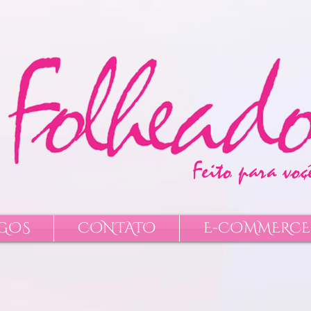
szqVLgl3wtFeW8hcyS7flw0A79b9u8dVp42yu25DYQVIKZBVxCWooWEQh1fEhNbYIvpzWZCyn
​Feito para voçê 
GOS
CONTATO
E-COMMERCE