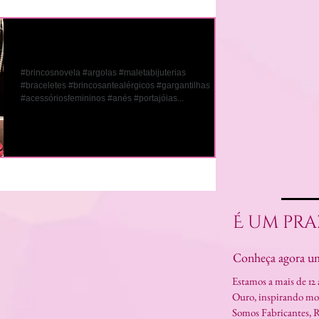
Confira nossas Vitrines
#brincosnovela #argolas #maletabijuterias
#braceletes #brincosantealérgicos #gargantilhas
#acessóriosfemininos #anés #portajóias...
É um pra
Conheça agora um
Estamos a mais de 12
Ouro, inspirando moda
Somos Fabricantes, R