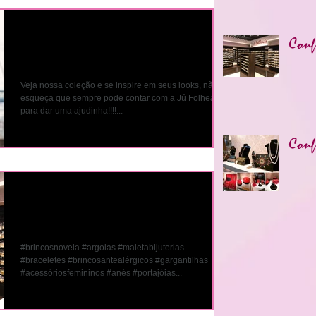
Coleção JU FashionFilm
Conf
NY
Veja nossa coleção e se inspire em seus looks, não se
esqueça que sempre pode contar com a Jú Folheados
para dar uma ajudinha!!!!...
Conf
Confira nossas novas
lojas !!!
#brincosnovela #argolas #maletabijuterias
#braceletes #brincosantealérgicos #gargantilhas
#acessóriosfemininos #anés #portajóias...