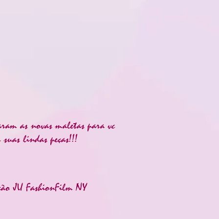
aram as novas maletas para vc
 suas lindas peças!!!
ção JU FashionFilm NY