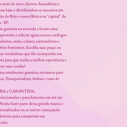
 mais de 1000 clientes Atacadistas e
sas lojas e distribuidora se encontra em
ão do Brás e nossa fábrica na "capital" da
 - SP.
em garantia na revenda e levam uma
aproveite e solicite agora nossos catálogos
lseiras, anéis, colares, tornozeleiras e
rios femininos. Escolha suas peças ou
ssas vendedoras que lhe acompanhe em
ra para que tenha a melhor experiência e
 suas vendas!
os totalmente gratuito, enviamos para
ios, Transportadora, ônibus e vans de
URA e GARANTIDA.
elecionadas e parcelamento em até 12x.
Venha fazer parte dessa grande marca e
tencializados ou se estiver começando
orismo para conquistar sua
eira.