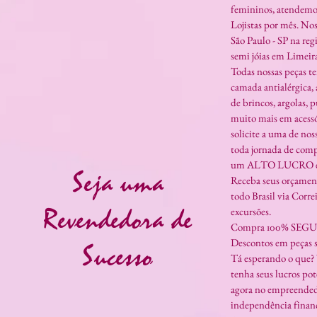
femininos, atendemos
Lojistas por mês. Nos
São Paulo - SP na regi
semi jóias em Limeira
Todas nossas peças t
camada antialérgica, 
de brincos, argolas, pu
muito mais em acessó
solicite a uma de no
toda jornada de comp
um ALTO LUCRO em
Seja uma
Receba seus orçament
todo Brasil via Corre
Revendedora de
excursões.
Compra 100% SEG
Descontos em peças s
Sucesso
Tá esperando o que? 
tenha seus lucros po
agora no empreended
independência financ